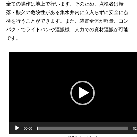
全ての操作は地上で行います。そのため、点検者は転
落・酸欠の危険性がある集水井内に立入らずに安全に点
検を行うことができます。また、装置全体が軽量、コン
パクトでライトバンや運搬機、人力での資材運搬が可能
です。
動
画
プ
レ
ー
ヤ
ー
00:00
02