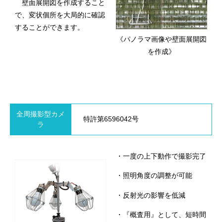
壁面展開図を作成すること
で、変状個所を大局的に確認
することができます。
《パノラマ画像や壁面展開図
を作成》
全周撮影型カメ
特許第6596042号
ラ
・一度の上下動作で撮影完了
・照明角度の調整が可能
・反射光の影響を低減
・『概査用』として、短時間