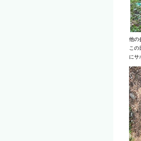
他の
この
にサ