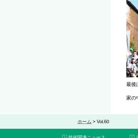
最後
家の
ホーム
>
Vol.60
技術関連ニュース