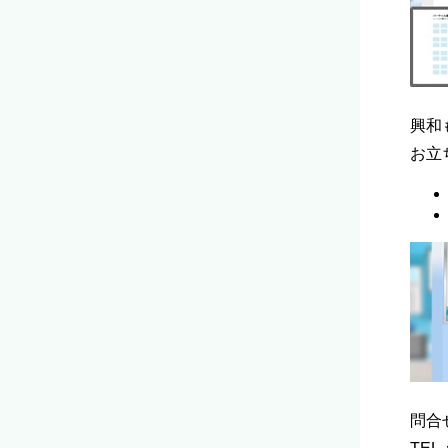
興和
お立
問合