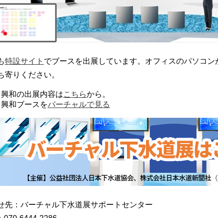
も
特設サイト
でブースを出展しています。オフィスのパソコン
ち寄りください。
興和の出展内容は
こちら
から。
興和ブースを
バーチャルで見る
せ先：バーチャル下水道展サポートセンター