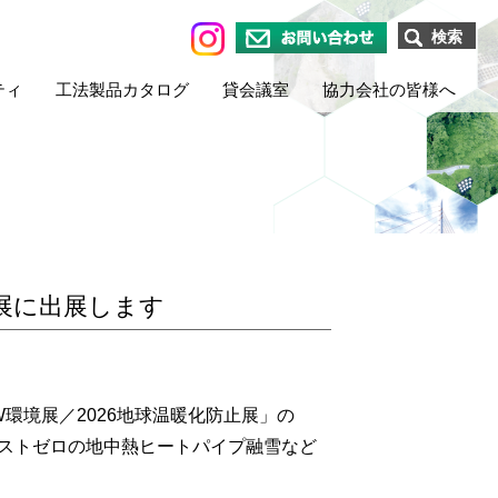
検索
お問い合わせ
ティ
工法製品カタログ
貸会議室
協力会社の皆様へ
止展に出展します
EW環境展／2026地球温暖化防止展」の
コストゼロの地中熱ヒートパイプ融雪など